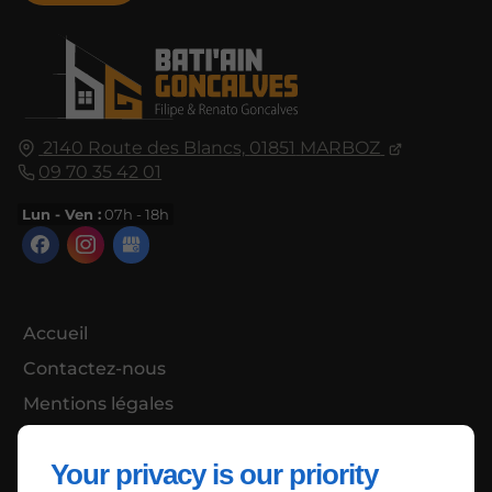
2140 Route des Blancs,
01851
MARBOZ
09 70 35 42 01
Lun - Ven :
07h - 18h
Accueil
Contactez-nous
Mentions légales
Plan du site
Your privacy is our priority